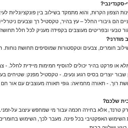
י-סקנדינבי?
נות הצפון הקרות, והוא מתמקד בשילוב בין פונקציונליות לעיצ
יים הם גיבורי החלל – עץ בהיר, טקסטיל רך וצבעים ניטרליי
ר טבעי ובפריטים מעוצבים בקפידה מעניק לכל חלל תחושה ש
 מודרני?
ילוב חומרים, צבעים וטקסטורות שמוסיפים תחושת נוחות. ה
 מלא או פרקט בהיר יכולים להוסיף חמימות מיידית לחלל. - צבע
ן שבור יוצרים בסיס רגוע ונעים. - טקסטיל מפנק: שטיחים בעב
תחושת רוך. - תאורה מחמיאה: גופי תאורה מעוצבים עם אור חם 
בית שלכם?
נו רק טרנד, אלא בחירה חכמה עבור מי שמחפש עיצוב על-זמני.
 השימוש האפקטיבי בכל פינה. מעבר לכך, השימוש בחומרים
וגע ושלווה בבית.