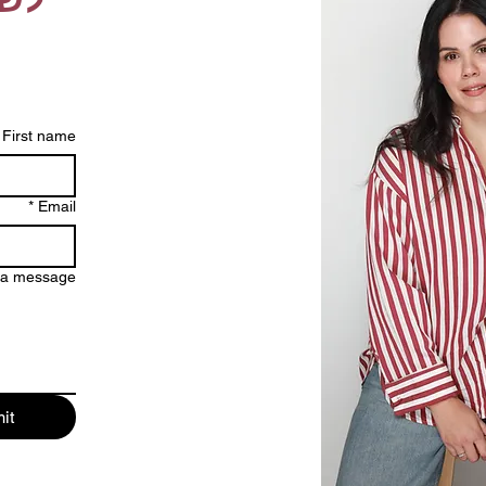
First name
*
Email
 a message
it