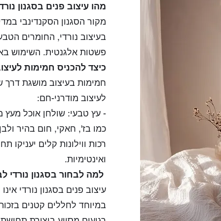
מהו עיצוב פנים בסגנון נורד
‫מקור הסגנון הסקנדינבי במדי
בעיצוב נורדי, החומרים הטבע
פשטות אלגנטית. השימוש באו
כיצד להכניס חמימות לעיצוב
‫חמימות בעיצוב מושגת דרך ש
לעיצוב מודרני-חם:
‫- עץ טבעי: שולחן אוכל מעץ‫
כמו בז', חאקי, חום בהיר ולב‫
רכות ווילונות קלים יעניקו ‫
ואינטימיות.
למה לבחור בסגנון נורדי ל
‫עיצוב פנים בסגנון נורדי אי
במיוחד לחללים קטנים בזכות
רגועים מסייע ביצירת תחושת ר