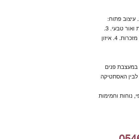
‫1. חומרים טבעיים: בחרו רהיטים וחפצים עשויים מחומרים טבעיים, כמו עץ, פשתן וצמר. ‫2. עיצוב פתוח:
שמרו על חלל פתוח ואוורירי. רהיטים נמוכים ופריטים מינימליסטיים יאפשרו תנועה חופשית ואור טבעי. ‫3.
פרטים אישיים: הוסיפו פריטים עם משמעות אישית כמו תמונות ממוסגרות, חפצי אמנות או מזכרות. ‫4. איזון
 במעצבת פנים
 לבין האסתטיקה
, נוחות וחמימות