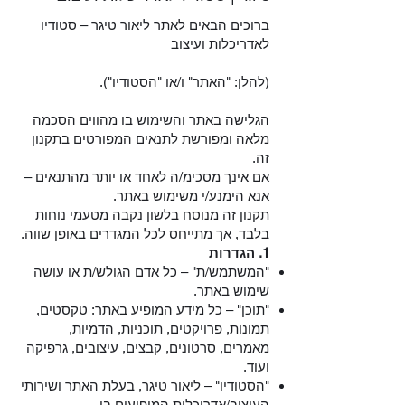
ברוכים הבאים לאתר ליאור טיגר – סטודיו
לאדריכלות ועיצוב
(להלן: "האתר" ו/או "הסטודיו").
הגלישה באתר והשימוש בו מהווים הסכמה
מלאה ומפורשת לתנאים המפורטים בתקנון
זה.
אם אינך מסכימ/ה לאחד או יותר מהתנאים –
אנא הימנע/י משימוש באתר.
תקנון זה מנוסח בלשון נקבה מטעמי נוחות
בלבד, אך מתייחס לכל המגדרים באופן שווה.
1. הגדרות
"המשתמש/ת" – כל אדם הגולש/ת או עושה
שימוש באתר.
"תוכן" – כל מידע המופיע באתר: טקסטים,
תמונות, פרויקטים, תוכניות, הדמיות,
מאמרים, סרטונים, קבצים, עיצובים, גרפיקה
ועוד.
"הסטודיו" – ליאור טיגר, בעלת האתר ושירותי
העיצוב/אדריכלות המופיעים בו.