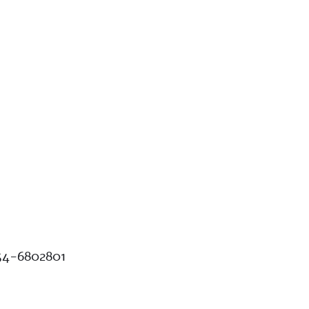
54-6802801