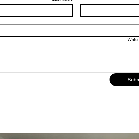
Write
Subm