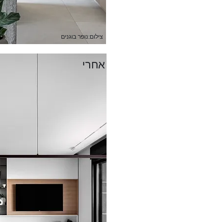
צילום:נופר בוגנים
אחרי