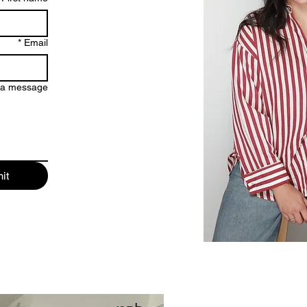
*
Email
 a message
it